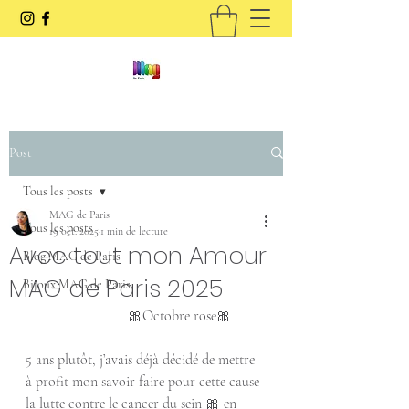
Post
Tous les posts
MAG de Paris
Tous les posts
19 oct. 2025
1 min de lecture
Avec tout mon Amour
Blog MAG de Paris
MAG de Paris 2025
Bijoux MAG de Paris
                            🎀Octobre rose🎀
5 ans plutôt, j’avais déjà décidé de mettre 
à profit mon savoir faire pour cette cause 
la lutte contre le cancer du sein 🎀 en 