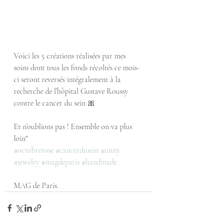
Voici les 5 créations réalisées par mes 
soins dont tous les fonds récoltés ce mois-
ci seront reversés intégralement à la 
recherche de l’hôpital Gustave Roussy  
contre le cancer du sein 🎀
Et n’oublions pas ! Ensemble on va plus 
loin"
#octobrerose
#cancerdusein
#unity
#jewelry
#magdeparis
#handmade
MAG de Paris.