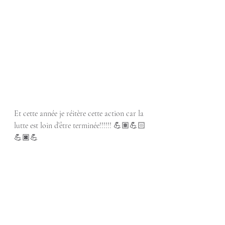
Et cette année je réitère cette action car la 
lutte est loin d’être terminée!!!!!! 💪🏽💪🏻
💪🏿💪