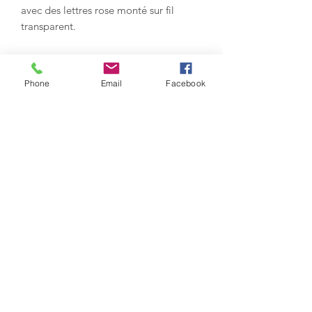
avec des lettres rose monté sur fil
transparent.
Fermoirs magnétique argenté.
Phone
Email
Facebook
Longueur de collier : 45 cm
fait à la main par mes soins.
Ne convient pas aux enfants de moins
de 4 ans.
Formulaire d'abonnement
Envoyer