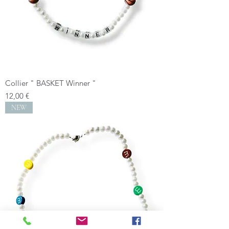
Collier " BASKET Winner "
Prix
12,00 €
NEW