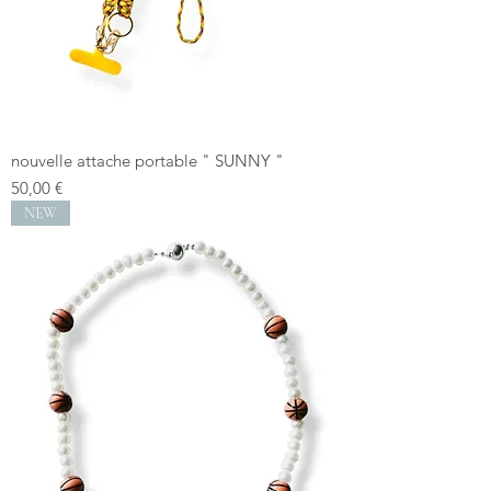
nouvelle attache portable " SUNNY "
Prix
50,00 €
NEW