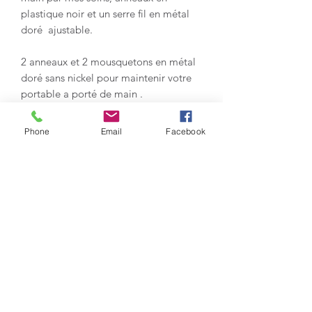
plastique noir et un serre fil en métal
doré ajustable.
2 anneaux et 2 mousquetons en métal
doré sans nickel pour maintenir votre
portable a porté de main .
COULEUR du fil multicolore.
Phone
Email
Facebook
MÉTAL des apprêts : dorés.
longueur : 120 cm environ.
convient pas aux enfants de moins de
12 ans.