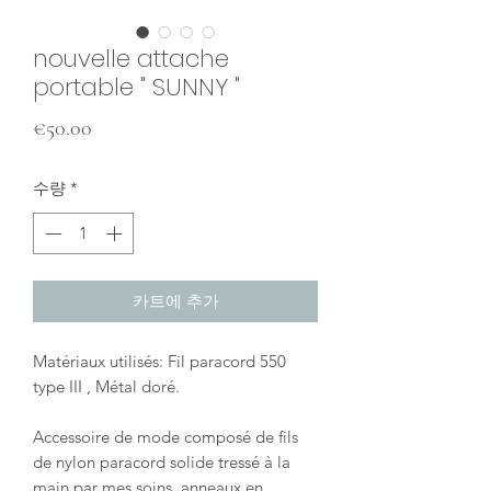
nouvelle attache
portable " SUNNY "
가
€50.00
격
수량
*
카트에 추가
Matériaux utilisés: Fil paracord 550
type III , Métal doré.
Accessoire de mode composé de fils
de nylon paracord solide tressé à la
main par mes soins, anneaux en