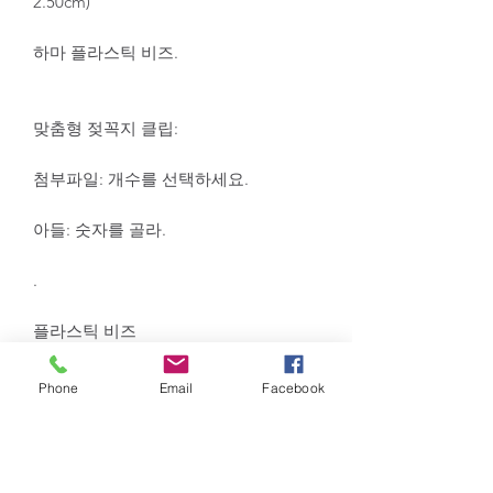
2.50cm)
하마 플라스틱 비즈.
맞춤형 젖꼭지 클립:
첨부파일: 개수를 선택하세요.
아들: 숫자를 골라.
.
플라스틱 비즈
부속품을 제외한 전선 길이: 18.50cm
Phone
Email
Facebook
공갈젖꼭지 클립 관련 유럽 표준 NF EN
12586+A1을 준수합니다. 이 표준은 공